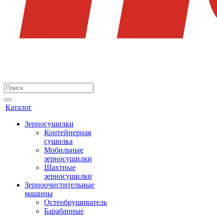
Каталог
Зерносушилки
Контейнерная
сушилка
Мобильные
зерносушилки
Шахтные
зерносушилки
Зерноочистительные
машины
Остеобрушиватель
Барабанные