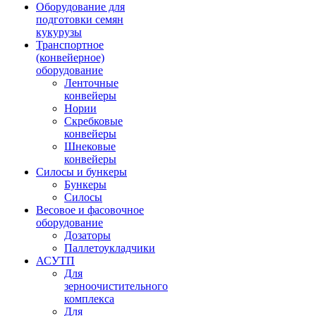
Оборудование для
подготовки семян
кукурузы
Транспортное
(конвейерное)
оборудование
Ленточные
конвейеры
Нории
Скребковые
конвейеры
Шнековые
конвейеры
Силосы и бункеры
Бункеры
Силосы
Весовое и фасовочное
оборудование
Дозаторы
Паллетоукладчики
АСУТП
Для
зерноочистительного
комплекса
Для