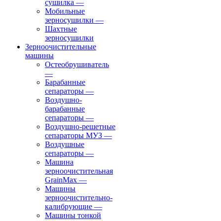
сушилка
—
Мобильные
зерносушилки
—
Шахтные
зерносушилки
Зерноочистительные
машины
Остеобрушиватель
—
Барабанные
сепараторы
—
Воздушно-
барабанные
сепараторы
—
Воздушно-решетные
сепараторы МУЗ
—
Воздушные
сепараторы
—
Машина
зерноочистительная
GrainMax
—
Машины
зерноочистительно-
калибрующие
—
Машины тонкой