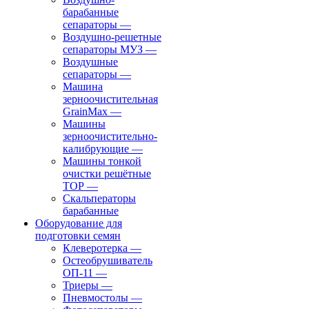
барабанные
сепараторы
—
Воздушно-решетные
сепараторы МУЗ
—
Воздушные
сепараторы
—
Машина
зерноочистительная
GrainMax
—
Машины
зерноочистительно-
калибрующие
—
Машины тонкой
очистки решётные
ТОР
—
Скальператоры
барабанные
Оборудование для
подготовки семян
Клеверотерка
—
Остеобрушиватель
ОП-11
—
Триеры
—
Пневмостолы
—