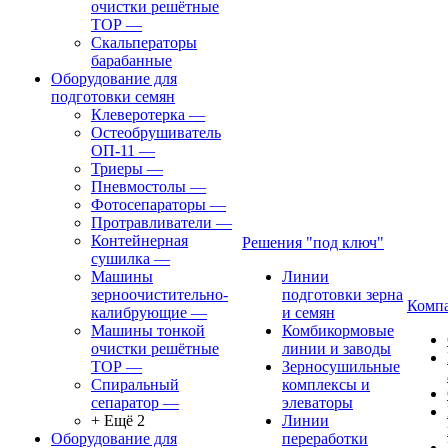
очистки решётные
ТОР
—
Скальператоры
барабанные
Оборудование для
подготовки семян
Клеверотерка
—
Остеобрушиватель
ОП-11
—
Триеры
—
Пневмостолы
—
Фотосепараторы
—
Протравливатели
—
Контейнерная
Решения "под ключ"
сушилка
—
Машины
Линии
зерноочистительно-
подготовки зерна
Комп
калибрующие
—
и семян
Машины тонкой
Комбикормовые
очистки решётные
линии и заводы
ТОР
—
Зерносушильные
Спиральный
комплексы и
сепаратор
—
элеваторы
+ Ещё 2
Линии
Оборудование для
переработки