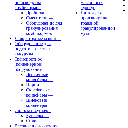
производства
масличных
комбикормов
культур
Дробилки
—
Линии для
Смесители
—
производства
Оборудование для
травяной
гранулирования
гранулированной
комбикормов
муки
Лабораторные машины
Оборудование для
подготовки семян
кукурузы
Транспортное
(конвейерное)
оборудование
Ленточные
конвейеры
—
Нории
—
Скребковые
конвейеры
—
Шнековые
конвейеры
Силосы и бункеры
Бункеры
—
Силосы
Весовое и фасовочное