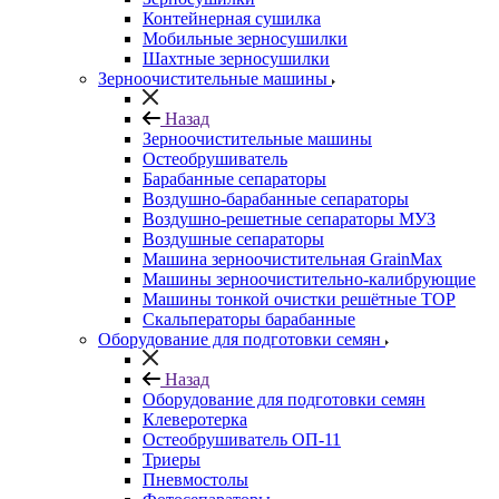
Контейнерная сушилка
Мобильные зерносушилки
Шахтные зерносушилки
Зерноочистительные машины
Назад
Зерноочистительные машины
Остеобрушиватель
Барабанные сепараторы
Воздушно-барабанные сепараторы
Воздушно-решетные сепараторы МУЗ
Воздушные сепараторы
Машина зерноочистительная GrainMax
Машины зерноочистительно-калибрующие
Машины тонкой очистки решётные ТОР
Скальператоры барабанные
Оборудование для подготовки семян
Назад
Оборудование для подготовки семян
Клеверотерка
Остеобрушиватель ОП-11
Триеры
Пневмостолы