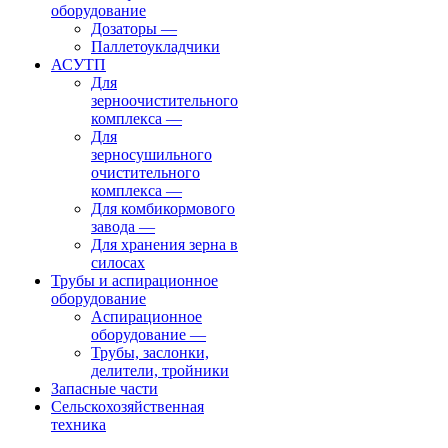
оборудование
Дозаторы
—
Паллетоукладчики
АСУТП
Для
зерноочистительного
комплекса
—
Для
зерносушильного
очистительного
комплекса
—
Для комбикормового
завода
—
Для хранения зерна в
силосах
Трубы и аспирационное
оборудование
Аспирационное
оборудование
—
Трубы, заслонки,
делители, тройники
Запасные части
Сельскохозяйственная
техника