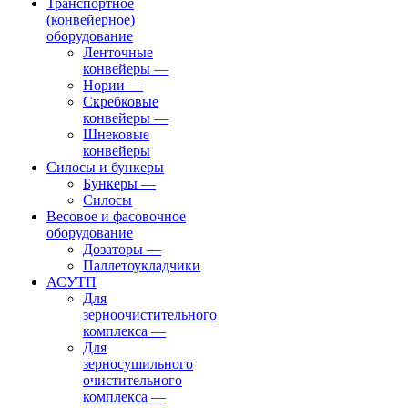
Транспортное
(конвейерное)
оборудование
Ленточные
конвейеры
—
Нории
—
Скребковые
конвейеры
—
Шнековые
конвейеры
Силосы и бункеры
Бункеры
—
Силосы
Весовое и фасовочное
оборудование
Дозаторы
—
Паллетоукладчики
АСУТП
Для
зерноочистительного
комплекса
—
Для
зерносушильного
очистительного
комплекса
—