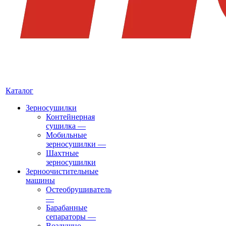
Каталог
Зерносушилки
Контейнерная
сушилка
—
Мобильные
зерносушилки
—
Шахтные
зерносушилки
Зерноочистительные
машины
Остеобрушиватель
—
Барабанные
сепараторы
—
Воздушно-