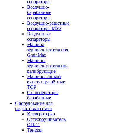
сепараторы
Воздушно-
барабанные
сепараторы
Воздушно-решетные
сепараторы МУЗ
Воздушные
сепараторы
Машина
зерноочистительная
GrainMax
Машины
зерноочистительно-
калибрующие
Машины тонкой
очистки решётные
ТОР
Скальператоры
барабанные
Оборудование для
подготовки семян
Клеверотерка
Остеобрушиватель
ОП-11
Триеры