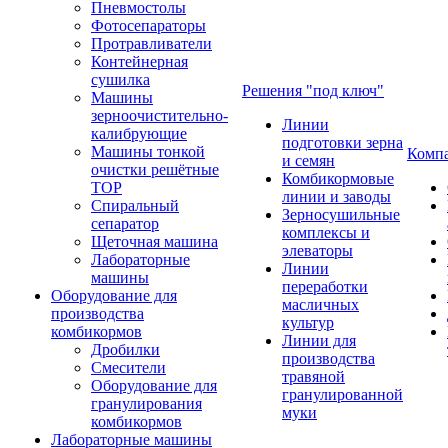
Пневмостолы
Фотосепараторы
Протравливатели
Контейнерная
сушилка
Решения "под ключ"
Машины
зерноочистительно-
Линии
калибрующие
подготовки зерна
Машины тонкой
Комп
и семян
очистки решётные
Комбикормовые
ТОР
линии и заводы
Спиральный
Зерносушильные
сепаратор
комплексы и
Щеточная машина
элеваторы
Лабораторные
Линии
машины
переработки
Оборудование для
масличных
производства
культур
комбикормов
Линии для
Дробилки
производства
Смесители
травяной
Оборудование для
гранулированной
гранулирования
муки
комбикормов
Лабораторные машины