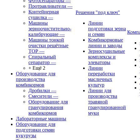
Фотосепараторы
—
Протравливатели
—
Контейнерная
Решения "под ключ"
сушилка
—
Машины
Линии
зерноочистительно-
подготовки зерна
Комп
калибрующие
—
и семян
Машины тонкой
Комбикормовые
очистки решётные
линии и заводы
ТОР
—
Зерносушильные
Спиральный
комплексы и
сепаратор
—
элеваторы
+ Ещё 2
Линии
Оборудование для
переработки
производства
масличных
комбикормов
культур
Дробилки
—
Линии для
Смесители
—
производства
Оборудование для
травяной
гранулирования
гранулированной
комбикормов
муки
Лабораторные машины
Оборудование для
подготовки семян
кукурузы