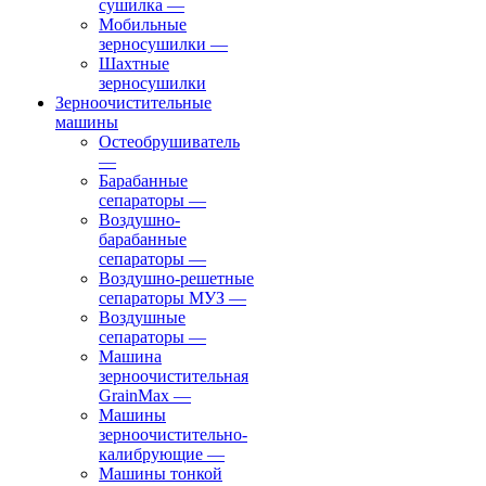
сушилка
—
Мобильные
зерносушилки
—
Шахтные
зерносушилки
Зерноочистительные
машины
Остеобрушиватель
—
Барабанные
сепараторы
—
Воздушно-
барабанные
сепараторы
—
Воздушно-решетные
сепараторы МУЗ
—
Воздушные
сепараторы
—
Машина
зерноочистительная
GrainMax
—
Машины
зерноочистительно-
калибрующие
—
Машины тонкой