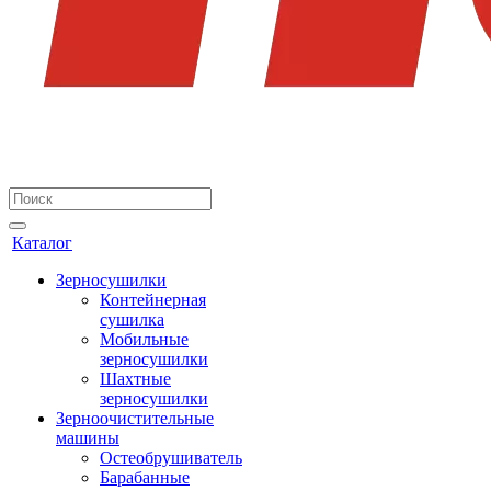
Каталог
Зерносушилки
Контейнерная
сушилка
Мобильные
зерносушилки
Шахтные
зерносушилки
Зерноочистительные
машины
Остеобрушиватель
Барабанные