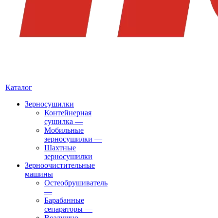
Каталог
Зерносушилки
Контейнерная
сушилка
—
Мобильные
зерносушилки
—
Шахтные
зерносушилки
Зерноочистительные
машины
Остеобрушиватель
—
Барабанные
сепараторы
—
Воздушно-