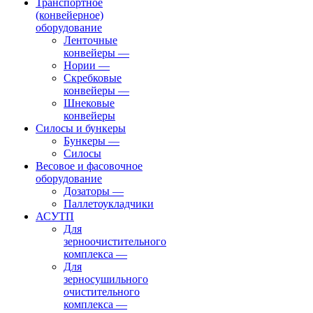
Транспортное
(конвейерное)
оборудование
Ленточные
конвейеры
—
Нории
—
Скребковые
конвейеры
—
Шнековые
конвейеры
Силосы и бункеры
Бункеры
—
Силосы
Весовое и фасовочное
оборудование
Дозаторы
—
Паллетоукладчики
АСУТП
Для
зерноочистительного
комплекса
—
Для
зерносушильного
очистительного
комплекса
—