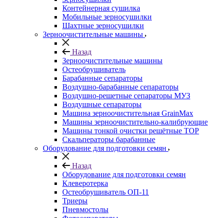
Контейнерная сушилка
Мобильные зерносушилки
Шахтные зерносушилки
Зерноочистительные машины
Назад
Зерноочистительные машины
Остеобрушиватель
Барабанные сепараторы
Воздушно-барабанные сепараторы
Воздушно-решетные сепараторы МУЗ
Воздушные сепараторы
Машина зерноочистительная GrainMax
Машины зерноочистительно-калибрующие
Машины тонкой очистки решётные ТОР
Скальператоры барабанные
Оборудование для подготовки семян
Назад
Оборудование для подготовки семян
Клеверотерка
Остеобрушиватель ОП-11
Триеры
Пневмостолы