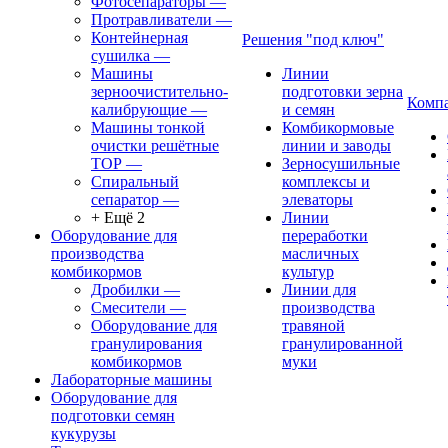
Фотосепараторы
—
Протравливатели
—
Контейнерная
Решения "под ключ"
сушилка
—
Машины
Линии
зерноочистительно-
подготовки зерна
Комп
калибрующие
—
и семян
Машины тонкой
Комбикормовые
очистки решётные
линии и заводы
ТОР
—
Зерносушильные
Спиральный
комплексы и
сепаратор
—
элеваторы
+ Ещё 2
Линии
Оборудование для
переработки
производства
масличных
комбикормов
культур
Дробилки
—
Линии для
Смесители
—
производства
Оборудование для
травяной
гранулирования
гранулированной
комбикормов
муки
Лабораторные машины
Оборудование для
подготовки семян
кукурузы