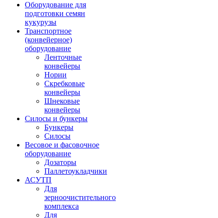
Оборудование для
подготовки семян
кукурузы
Транспортное
(конвейерное)
оборудование
Ленточные
конвейеры
Нории
Скребковые
конвейеры
Шнековые
конвейеры
Силосы и бункеры
Бункеры
Силосы
Весовое и фасовочное
оборудование
Дозаторы
Паллетоукладчики
АСУТП
Для
зерноочистительного
комплекса
Для