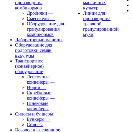
производства
масличных
комбикормов
культур
Дробилки
—
Линии для
Смесители
—
производства
Оборудование для
травяной
гранулирования
гранулированной
комбикормов
муки
Лабораторные машины
Оборудование для
подготовки семян
кукурузы
Транспортное
(конвейерное)
оборудование
Ленточные
конвейеры
—
Нории
—
Скребковые
конвейеры
—
Шнековые
конвейеры
Силосы и бункеры
Бункеры
—
Силосы
Весовое и фасовочное