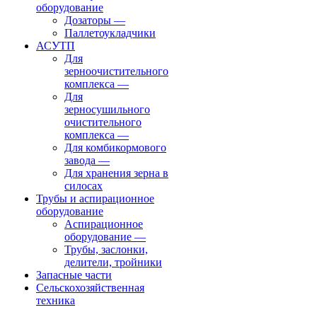
оборудование
Дозаторы
—
Паллетоукладчики
АСУТП
Для
зерноочистительного
комплекса
—
Для
зерносушильного
очистительного
комплекса
—
Для комбикормового
завода
—
Для хранения зерна в
силосах
Трубы и аспирационное
оборудование
Аспирационное
оборудование
—
Трубы, заслонки,
делители, тройники
Запасные части
Сельскохозяйственная
техника