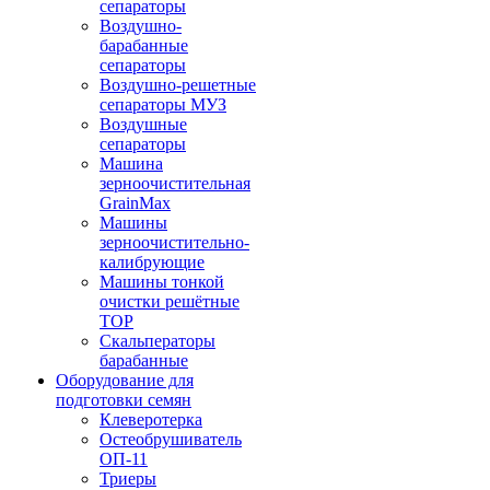
сепараторы
Воздушно-
барабанные
сепараторы
Воздушно-решетные
сепараторы МУЗ
Воздушные
сепараторы
Машина
зерноочистительная
GrainMax
Машины
зерноочистительно-
калибрующие
Машины тонкой
очистки решётные
ТОР
Скальператоры
барабанные
Оборудование для
подготовки семян
Клеверотерка
Остеобрушиватель
ОП-11
Триеры