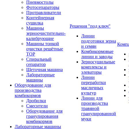
Пневмостолы
Фотосепараторы
Протравливатели
Контейнерная
сушилка
Решения "под ключ"
Машины
зерноочистительно-
Линии
калибрующие
подготовки зерна
Машины тонкой
Комп
и семян
очистки решётные
Комбикормовые
ТОР
линии и заводы
Спиральный
Зерносушильные
сепаратор
комплексы и
Щеточная машина
элеваторы
Лабораторные
Линии
машины
переработки
Оборудование для
масличных
производства
культур
комбикормов
Линии для
Дробилки
производства
Смесители
травяной
Оборудование для
гранулированной
гранулирования
муки
комбикормов
Лабораторные машины