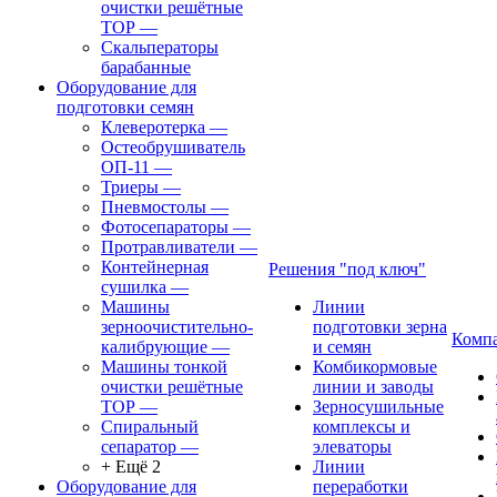
очистки решётные
ТОР
—
Скальператоры
барабанные
Оборудование для
подготовки семян
Клеверотерка
—
Остеобрушиватель
ОП-11
—
Триеры
—
Пневмостолы
—
Фотосепараторы
—
Протравливатели
—
Контейнерная
Решения "под ключ"
сушилка
—
Машины
Линии
зерноочистительно-
подготовки зерна
Комп
калибрующие
—
и семян
Машины тонкой
Комбикормовые
очистки решётные
линии и заводы
ТОР
—
Зерносушильные
Спиральный
комплексы и
сепаратор
—
элеваторы
+ Ещё 2
Линии
Оборудование для
переработки