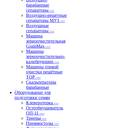
барабанные
сепараторы
—
Воздушно-решетные
сепараторы МУЗ
—
Воздушные
сепараторы
—
Машина
зерноочистительная
GrainMax
—
Машины
зерноочистительно-
калибрующие
—
Машины тонкой
очистки решётные
ТОР
—
Скальператоры
барабанные
Оборудование для
подготовки семян
Клеверотерка
—
Остеобрушиватель
ОП-11
—
Триеры
—
Пневмостолы
—