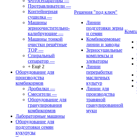
Фотосепараторы
—
Протравливатели
—
Контейнерная
Решения "под ключ"
сушилка
—
Машины
Линии
зерноочистительно-
подготовки зерна
Комп
калибрующие
—
и семян
Машины тонкой
Комбикормовые
очистки решётные
линии и заводы
ТОР
—
Зерносушильные
Спиральный
комплексы и
сепаратор
—
элеваторы
+ Ещё 2
Линии
Оборудование для
переработки
производства
масличных
комбикормов
культур
Дробилки
—
Линии для
Смесители
—
производства
Оборудование для
травяной
гранулирования
гранулированной
комбикормов
муки
Лабораторные машины
Оборудование для
подготовки семян
кукурузы