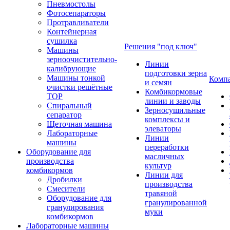
Пневмостолы
Фотосепараторы
Протравливатели
Контейнерная
сушилка
Решения "под ключ"
Машины
зерноочистительно-
Линии
калибрующие
подготовки зерна
Машины тонкой
Комп
и семян
очистки решётные
Комбикормовые
ТОР
линии и заводы
Спиральный
Зерносушильные
сепаратор
комплексы и
Щеточная машина
элеваторы
Лабораторные
Линии
машины
переработки
Оборудование для
масличных
производства
культур
комбикормов
Линии для
Дробилки
производства
Смесители
травяной
Оборудование для
гранулированной
гранулирования
муки
комбикормов
Лабораторные машины