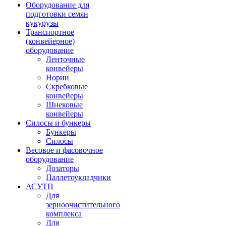
Оборудование для
подготовки семян
кукурузы
Транспортное
(конвейерное)
оборудование
Ленточные
конвейеры
Нории
Скребковые
конвейеры
Шнековые
конвейеры
Силосы и бункеры
Бункеры
Силосы
Весовое и фасовочное
оборудование
Дозаторы
Паллетоукладчики
АСУТП
Для
зерноочистительного
комплекса
Для