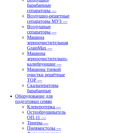
барабанные
сепараторы
—
Воздушно-решетные
сепараторы МУЗ
—
Воздушные
сепараторы
—
Машина
зерноочистительная
GrainMax
—
Машины
зерноочистительно-
калибрующие
—
Машины тонкой
очистки решётные
ТОР
—
Скальператоры
барабанные
Оборудование для
подготовки семян
Клеверотерка
—
Остеобрушиватель
ОП-11
—
Триеры
—
Пневмостолы
—