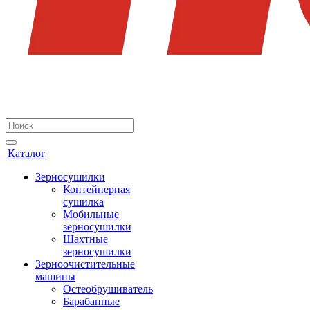
Каталог
Зерносушилки
Контейнерная
сушилка
Мобильные
зерносушилки
Шахтные
зерносушилки
Зерноочистительные
машины
Остеобрушиватель
Барабанные