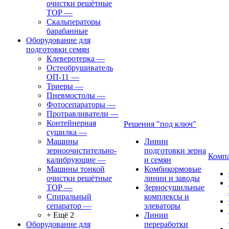
очистки решётные
ТОР
—
Скальператоры
барабанные
Оборудование для
подготовки семян
Клеверотерка
—
Остеобрушиватель
ОП-11
—
Триеры
—
Пневмостолы
—
Фотосепараторы
—
Протравливатели
—
Контейнерная
Решения "под ключ"
сушилка
—
Машины
Линии
зерноочистительно-
подготовки зерна
Комп
калибрующие
—
и семян
Машины тонкой
Комбикормовые
очистки решётные
линии и заводы
ТОР
—
Зерносушильные
Спиральный
комплексы и
сепаратор
—
элеваторы
+ Ещё 2
Линии
Оборудование для
переработки