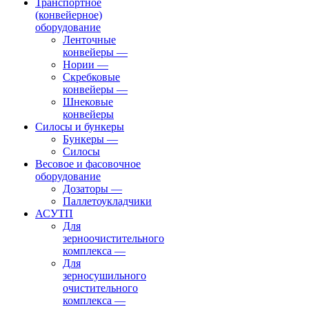
Транспортное
(конвейерное)
оборудование
Ленточные
конвейеры
—
Нории
—
Скребковые
конвейеры
—
Шнековые
конвейеры
Силосы и бункеры
Бункеры
—
Силосы
Весовое и фасовочное
оборудование
Дозаторы
—
Паллетоукладчики
АСУТП
Для
зерноочистительного
комплекса
—
Для
зерносушильного
очистительного
комплекса
—