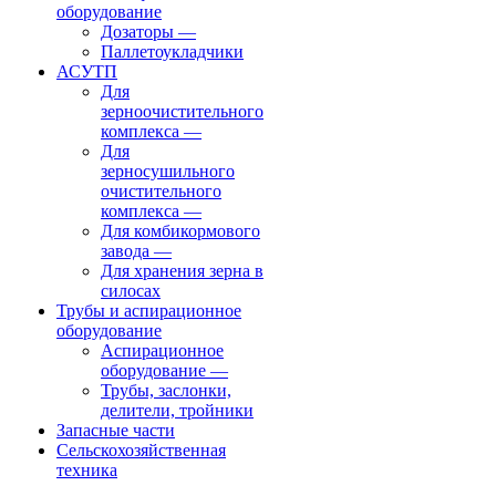
оборудование
Дозаторы
—
Паллетоукладчики
АСУТП
Для
зерноочистительного
комплекса
—
Для
зерносушильного
очистительного
комплекса
—
Для комбикормового
завода
—
Для хранения зерна в
силосах
Трубы и аспирационное
оборудование
Аспирационное
оборудование
—
Трубы, заслонки,
делители, тройники
Запасные части
Сельскохозяйственная
техника