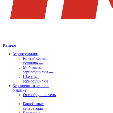
Каталог
Зерносушилки
Контейнерная
сушилка
—
Мобильные
зерносушилки
—
Шахтные
зерносушилки
Зерноочистительные
машины
Остеобрушиватель
—
Барабанные
сепараторы
—
Воздушно-