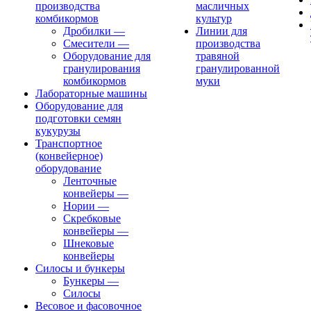
производства
масличных
комбикормов
культур
Дробилки
—
Линии для
Смесители
—
производства
Оборудование для
травяной
гранулирования
гранулированной
комбикормов
муки
Лабораторные машины
Оборудование для
подготовки семян
кукурузы
Транспортное
(конвейерное)
оборудование
Ленточные
конвейеры
—
Нории
—
Скребковые
конвейеры
—
Шнековые
конвейеры
Силосы и бункеры
Бункеры
—
Силосы
Весовое и фасовочное