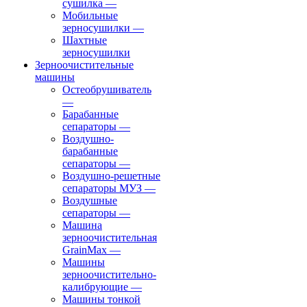
сушилка
—
Мобильные
зерносушилки
—
Шахтные
зерносушилки
Зерноочистительные
машины
Остеобрушиватель
—
Барабанные
сепараторы
—
Воздушно-
барабанные
сепараторы
—
Воздушно-решетные
сепараторы МУЗ
—
Воздушные
сепараторы
—
Машина
зерноочистительная
GrainMax
—
Машины
зерноочистительно-
калибрующие
—
Машины тонкой