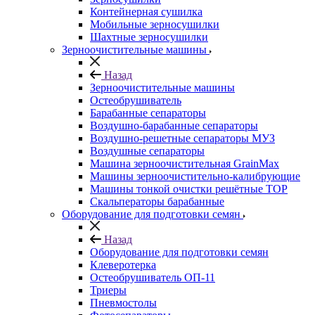
Контейнерная сушилка
Мобильные зерносушилки
Шахтные зерносушилки
Зерноочистительные машины
Назад
Зерноочистительные машины
Остеобрушиватель
Барабанные сепараторы
Воздушно-барабанные сепараторы
Воздушно-решетные сепараторы МУЗ
Воздушные сепараторы
Машина зерноочистительная GrainMax
Машины зерноочистительно-калибрующие
Машины тонкой очистки решётные ТОР
Скальператоры барабанные
Оборудование для подготовки семян
Назад
Оборудование для подготовки семян
Клеверотерка
Остеобрушиватель ОП-11
Триеры
Пневмостолы