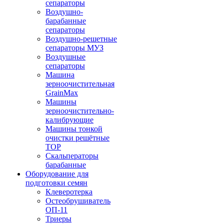
сепараторы
Воздушно-
барабанные
сепараторы
Воздушно-решетные
сепараторы МУЗ
Воздушные
сепараторы
Машина
зерноочистительная
GrainMax
Машины
зерноочистительно-
калибрующие
Машины тонкой
очистки решётные
ТОР
Скальператоры
барабанные
Оборудование для
подготовки семян
Клеверотерка
Остеобрушиватель
ОП-11
Триеры